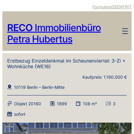
Formulare
DE
EN
FR
IT
RECO
Immobilienbüro
Petra Hubertus
Erstbezug Einzeldenkmal im Scheunenviertel: 3-Zi +
Wohnküche (WE16)
Kaufpreis: 1.190.000 €
10119 Berlin – Berlin-Mitte
Objekt 20160
1899
108 m²
3
sofort