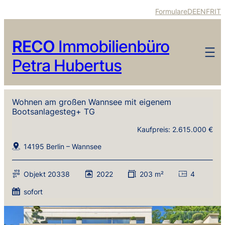
Formulare
DE
EN
FR
IT
RECO
Immobilienbüro
Petra Hubertus
Wohnen am großen Wannsee mit eigenem
Bootsanlagesteg+ TG
Kaufpreis: 2.615.000 €
14195 Berlin – Wannsee
Objekt 20338
2022
203 m²
4
sofort